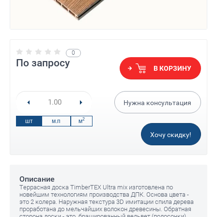
0
По запросу
В КОРЗИНУ
Нужна консультация
2
шт
м.п
м
Хочу скидку!
Описание
Террасная доска TimberTEX Ultra mix изготовлена по
новейшим технологиям производства ДПК. Основа цвета -
это 2 колера. Наружная текстура 3D имитации спила дерева
проработана до мельчайших волокон древесины. Обратная
сторона доски - это брашированный вельвет (полосочки).