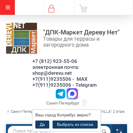
"ДПК-Маркет Дереву Нет"
Товары для террасы и
загородного дома
+7 (812) 923-55-06
электронная почта:
shop@derevu.net
+7(911)9235506 - MAX
+7(911)9235006 - Telegram
Санкт-Петербург
г. Санкт-Петербург, ул. Савушкина д.119 к3 лит.А, ТЦ."VILLA" 2 этаж.
Ваш город
Колумбус
верно?
секция В16
Да
Выбрать из списка