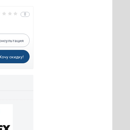
0
онсультация
Хочу скидку!