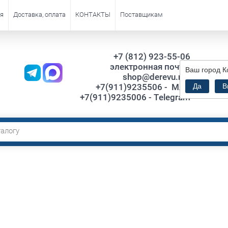
я
Доставка, оплата
КОНТАКТЫ
Поставщикам
+7 (812) 923-55-06
электронная почта:
Ваш город
К
Са
shop@derevu.net
ТЦ."VI
+7(911)9235506 - MAX
Да
В
+7(911)9235006 - Telegram