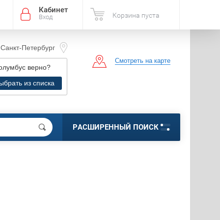
Кабинет
Корзина пуста
Вход
Санкт-Петербург
Смотреть на карте
г. Санкт-Петербург, ул.
олумбус
верно?
вушкина д.119 к3 лит.А,
LLA" 2 этаж. секция В16
ыбрать из списка
РАСШИРЕННЫЙ ПОИСК