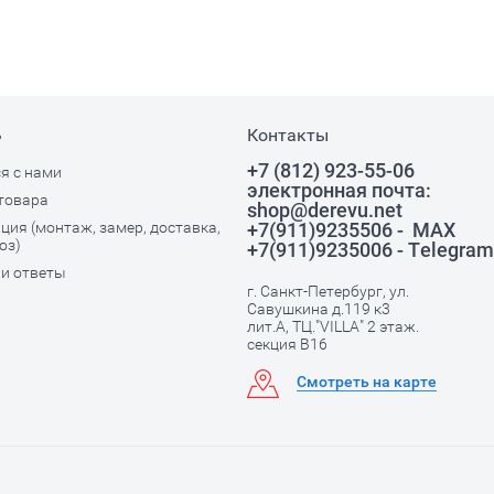
ь
Контакты
+7 (812) 923-55-06
я с нами
электронная почта:
товара
shop@derevu.net
ия (монтаж, замер, доставка,
+7(911)9235506 - MAX
оз)
+7(911)9235006 - Telegram
и ответы
г. Санкт-Петербург, ул.
Савушкина д.119 к3
лит.А, ТЦ."VILLA" 2 этаж.
секция В16
Смотреть на карте