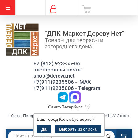
"ДПК-Маркет Дереву Нет"
Товары для террасы и
загородного дома
+7 (812) 923-55-06
электронная почта:
shop@derevu.net
+7(911)9235506 - MAX
+7(911)9235006 - Telegram
Санкт-Петербург
г. Санкт-Петербург, ул. Савушкина д.119 к3 лит.А, ТЦ."VILLA" 2 этаж.
Ваш город
Колумбус
верно?
секция В16
Да
Выбрать из списка