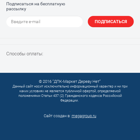
Подписаться на бесплатную
рассылку
ПОДПИСАТЬСЯ
Способы оплаты:
© 2016 “ДПК-Маркет Дереву Нет”
Данный сайт носит исключительно информационный характер и ни при
каких условиях не является публичной офертой, определяемой
положениями Статьи 437 (2) Гражданского кодекса Российской
Федерации.
.
Сайт создан в:
megagroup.ru