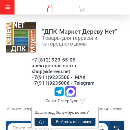
"ДПК-Маркет Дереву Нет"
Товары для террасы и
загородного дома
+7 (812) 923-55-06
электронная почта:
shop@derevu.net
+7(911)9235506 - MAX
+7(911)9235006 - Telegram
Санкт-Петербург
г. Санкт-Петербург, ул. Савушкина д.119 к3 лит.А, ТЦ."VILLA" 2 этаж.
Ваш город
Колумбус
верно?
секция В16
Да
Выбрать из списка