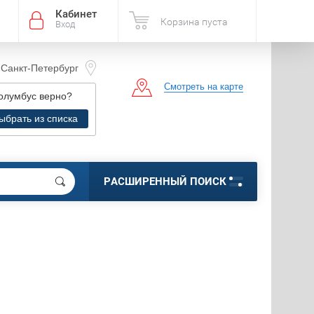
Кабинет
Корзина пуста
Вход
Санкт-Петербург
Смотреть на карте
г. Санкт-Петербург, ул.
олумбус
верно?
вушкина д.119 к3 лит.А,
LLA" 2 этаж. секция В16
ыбрать из списка
РАСШИРЕННЫЙ ПОИСК