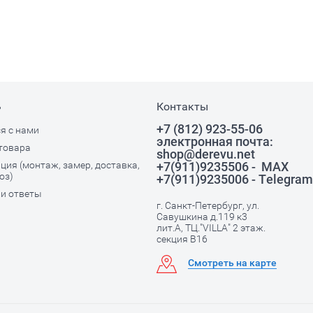
ь
Контакты
+7 (812) 923-55-06
я с нами
электронная почта:
товара
shop@derevu.net
ия (монтаж, замер, доставка,
+7(911)9235506 - MAX
оз)
+7(911)9235006 - Telegram
и ответы
г. Санкт-Петербург, ул.
Савушкина д.119 к3
лит.А, ТЦ."VILLA" 2 этаж.
секция В16
Смотреть на карте