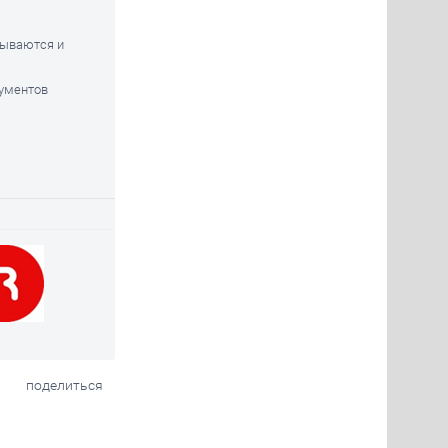
вываются и
ументов
поделиться