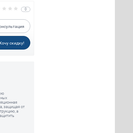
0
онсультация
Хочу скидку!
ную
чных
ляционная
а, защищая от
трукцию, а
защитить