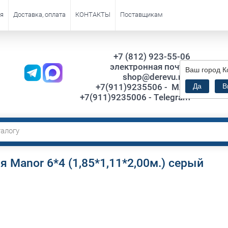
я
Доставка, оплата
КОНТАКТЫ
Поставщикам
+7 (812) 923-55-06
электронная почта:
Ваш город
К
Са
shop@derevu.net
ТЦ."VI
+7(911)9235506 - MAX
Да
В
+7(911)9235006 - Telegram
 Manor 6*4 (1,85*1,11*2,00м.) серый