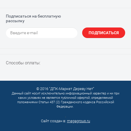
Подписаться на бесплатную
рассылку
ПОДПИСАТЬСЯ
Способы оплаты:
© 2016 “ДПК-Маркет Дереву Нет”
Данный сайт носит исключительно информационный характер и ни при
каких условиях не является публичной офертой, определяемой
положениями Статьи 437 (2) Гражданского кодекса Российской
Федерации.
.
Сайт создан в:
megagroup.ru