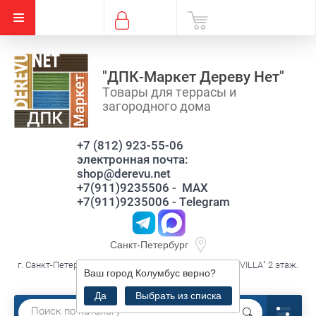
"ДПК-Маркет Дереву Нет"
Товары для террасы и
загородного дома
+7 (812) 923-55-06
электронная почта:
shop@derevu.net
+7(911)9235506 - MAX
+7(911)9235006 - Telegram
Санкт-Петербург
г. Санкт-Петербург, ул. Савушкина д.119 к3 лит.А, ТЦ."VILLA" 2 этаж.
Ваш город
Колумбус
верно?
секция В16
Да
Выбрать из списка