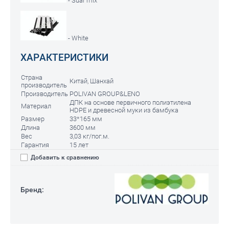
- Suar mix
- White
ХАРАКТЕРИСТИКИ
Страна
Китай, Шанхай
производитель
Производитель
POLIVAN GROUP&LENO
ДПК на основе первичного полиэтилена
Материал
HDPE и древесной муки из бамбука
Размер
33*165 мм
Длина
3600 мм
Вес
3,03 кг/пог.м.
Гарантия
15 лет
Добавить к сравнению
Бренд: