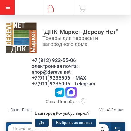
"ДПК-Маркет Дереву Нет"
Товары для террасы и
загородного дома
+7 (812) 923-55-06
электронная почта:
shop@derevu.net
+7(911)9235506 - MAX
+7(911)9235006 - Telegram
Санкт-Петербург
г. Санкт-Петербург, ул. Савушкина д.119 к3 лит.А, ТЦ."VILLA" 2 этаж.
Ваш город
Колумбус
верно?
секция В16
Да
Выбрать из списка