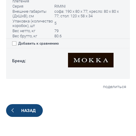
плетения
Серия
RIMINI
Внешние габариты
софа: 190 х 80 х 77; кресло: 80 х 80 х
(ДхШхВ), см
77; стол: 120 х 58 х 34
Упаковка (количество
5
коробок), шт
Вес нетто, кг
79
Вес брутто, кг
80.6
Добавить к сравнению
Бренд:
поделиться
НАЗАД