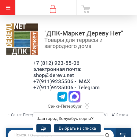
"ДПК-Маркет Дереву Нет"
Товары для террасы и
загородного дома
+7 (812) 923-55-06
электронная почта:
shop@derevu.net
+7(911)9235506 - MAX
+7(911)9235006 - Telegram
Санкт-Петербург
г. Санкт-Петербург, ул. Савушкина д.119 к3 лит.А, ТЦ."VILLA" 2 этаж.
Ваш город
Колумбус
верно?
секция В16
Да
Выбрать из списка