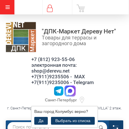
"ДПК-Маркет Дереву Нет"
Товары для террасы и
загородного дома
+7 (812) 923-55-06
электронная почта:
shop@derevu.net
+7(911)9235506 - MAX
+7(911)9235006 - Telegram
Санкт-Петербург
г. Санкт-Петербург, ул. Савушкина д.119 к3 лит.А, ТЦ."VILLA" 2 этаж.
Ваш город
Колумбус
верно?
секция В16
Да
Выбрать из списка