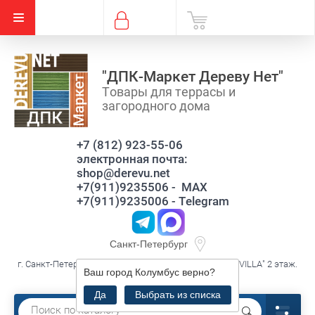
"ДПК-Маркет Дереву Нет"
Товары для террасы и
загородного дома
+7 (812) 923-55-06
электронная почта:
shop@derevu.net
+7(911)9235506 - MAX
+7(911)9235006 - Telegram
Санкт-Петербург
г. Санкт-Петербург, ул. Савушкина д.119 к3 лит.А, ТЦ."VILLA" 2 этаж.
Ваш город
Колумбус
верно?
секция В16
Да
Выбрать из списка