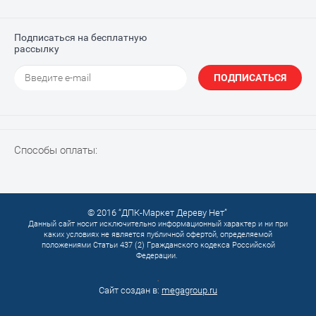
Подписаться на бесплатную
рассылку
ПОДПИСАТЬСЯ
Способы оплаты:
© 2016 “ДПК-Маркет Дереву Нет”
Данный сайт носит исключительно информационный характер и ни при
каких условиях не является публичной офертой, определяемой
положениями Статьи 437 (2) Гражданского кодекса Российской
Федерации.
.
Сайт создан в:
megagroup.ru