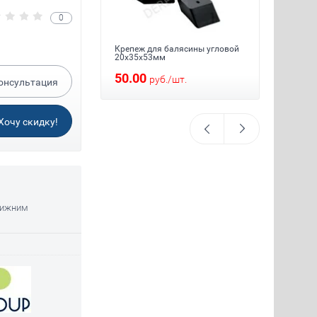
0
й, для балясины
Крепеж для балясины угловой
Крепеж
20х35х53мм
20x35x
50.00
50.0
/
шт.
руб.
/
шт.
онсультация
Хочу скидку!
нижним