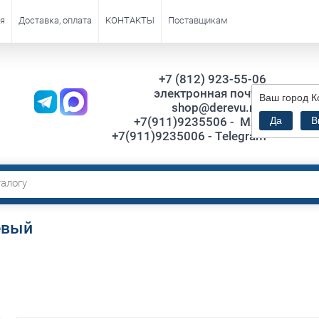
я
Доставка, оплата
КОНТАКТЫ
Поставщикам
+7 (812) 923-55-06
электронная почта:
Ваш город
К
Са
shop@derevu.net
ТЦ."VI
+7(911)9235506 - MAX
Да
В
+7(911)9235006 - Telegram
евый