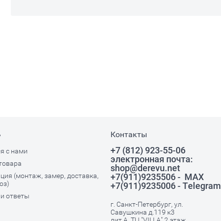
ь
Контакты
+7 (812) 923-55-06
я с нами
электронная почта:
товара
shop@derevu.net
ия (монтаж, замер, доставка,
+7(911)9235506 - MAX
оз)
+7(911)9235006 - Telegram
и ответы
г. Санкт-Петербург, ул.
Савушкина д.119 к3
лит.А, ТЦ."VILLA" 2 этаж.