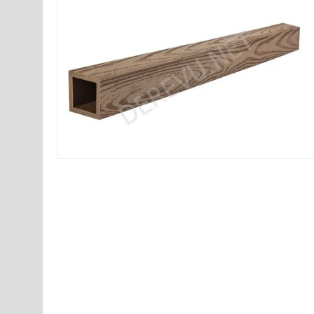
Крепеж прямой, дл
20x35x35мм
50.00
руб.
/
шт.