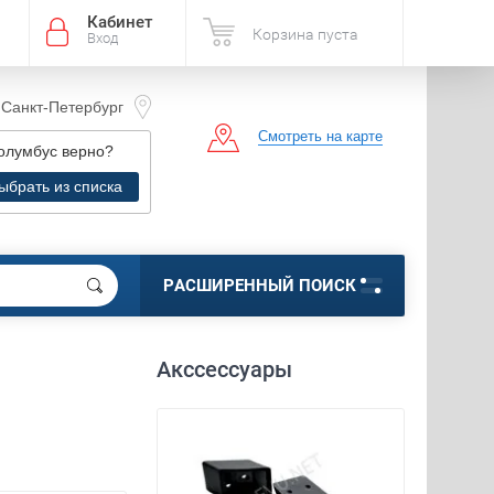
Кабинет
Корзина пуста
Вход
Санкт-Петербург
Смотреть на карте
г. Санкт-Петербург, ул.
олумбус
верно?
вушкина д.119 к3 лит.А,
LLA" 2 этаж. секция В16
ыбрать из списка
РАСШИРЕННЫЙ ПОИСК
Акссессуары