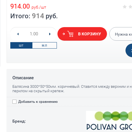
914.00
руб.
/
шт
914
Итого:
руб.
я балясины
Крепеж для балясины угловой
Крепеж прямо
20х35х53мм
20x35x35мм
50.00
50.00
руб.
/
шт.
руб.
В КОРЗИНУ
Нужна к
шт
м.п
Описание
Балясина 3000*50*50мм. коричневый. Ставится между верхним и 
перилом на скрытый крепеж.
Добавить к сравнению
Бренд: